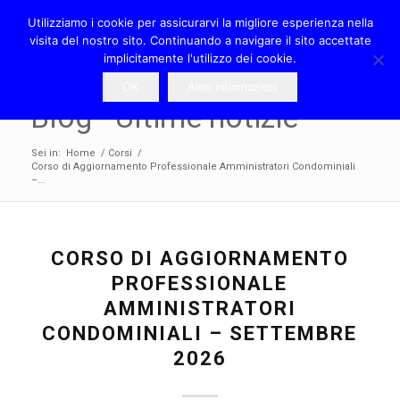
Utilizziamo i cookie per assicurarvi la migliore esperienza nella
visita del nostro sito. Continuando a navigare il sito accettate
implicitamente l'utilizzo dei cookie.
OK
Altre informazioni
Blog - Ultime notizie
Sei in:
Home
/
Corsi
/
Corso di Aggiornamento Professionale Amministratori Condominiali
–...
CORSO DI AGGIORNAMENTO
PROFESSIONALE
AMMINISTRATORI
CONDOMINIALI – SETTEMBRE
2026