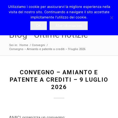
Utilizziamo i cookie per assicurarvi la migliore esperienza nella
visita del nostro sito. Continuando a navigare il sito accettate
implicitamente l'utilizzo dei cookie.
OK
Altre informazioni
Blog - Ultime notizie
Sei in:
Home
/
Convegni
/
Convegno – Amianto e patente a crediti – 9 luglio 2026
CONVEGNO – AMIANTO E
PATENTE A CREDITI – 9 LUGLIO
2026
ANACI organizza un convegno: