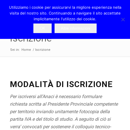
Utilizziamo i cookie per assicurarvi la migliore esperienza nella
visita del nostro sito. Continuando a navigare il sito accettate
implicitamente l'utilizzo dei cookie.
OK
Altre informazioni
Iscrizione
Sei in:
Home
/
Iscrizione
MODALITÀ DI ISCRIZIONE
Per iscriversi all’Anaci è necessario formulare
richiesta scritta al Presidente Provinciale competente
per territorio inviando unitamente fotocopia della
partita IVA e del titolo di studio. A seguito di ciò si
verra’ convocati per sostenere il colloquio tecnico-