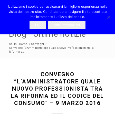
Utilizziamo i cookie per assicurarvi la migliore esperienza nella
visita del nostro sito. Continuando a navigare il sito accettate
implicitamente l'utilizzo dei cookie.
OK
Altre informazioni
Blog - Ultime notizie
Sei in:
Home
/
Convegni
/
Convegno “L’Amministratore quale Nuovo Professionista tra la
Riforma e...
CONVEGNO
“L’AMMINISTRATORE QUALE
NUOVO PROFESSIONISTA TRA
LA RIFORMA ED IL CODICE DEL
CONSUMO” – 9 MARZO 2016