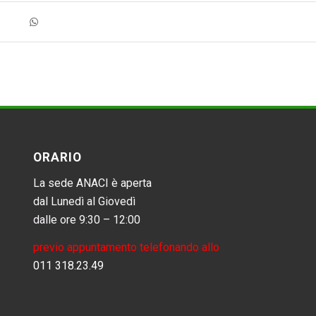
ORARIO
La sede ANACI è aperta
dal Lunedì al Giovedì
dalle ore 9:30 – 12:00
previo appuntamento telefonando allo
011 318.23.49