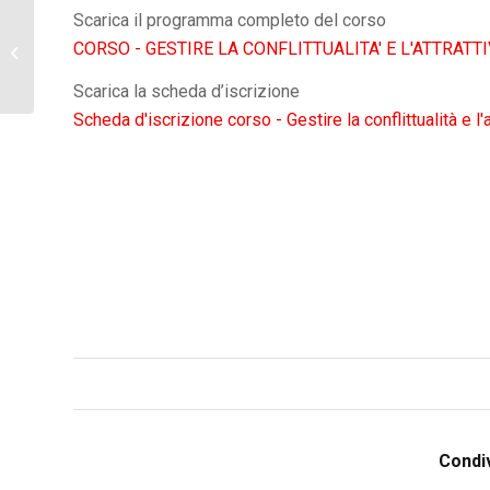
Scarica il programma completo del corso
Corso di Aggiornamento
CORSO - GESTIRE LA CONFLITTUALITA' E L'ATTRATTI
Professionale Amministratori
Condominiali – Settembre...
Scarica la scheda d’iscrizione
Scheda d'iscrizione corso - Gestire la conflittualità e l'
Condiv