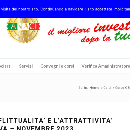
 visita del nostro sito. Continuando a navigare il sito accettate implicitam
ciarsi
Servizi
Convegni e corsi
Verifica Amministrator
Sei in:
Home
/
Corsi
/
Corso GE
LITTUALITA’ E L’ATTRATTIVITA’
VA – NOVEMBRE 2023