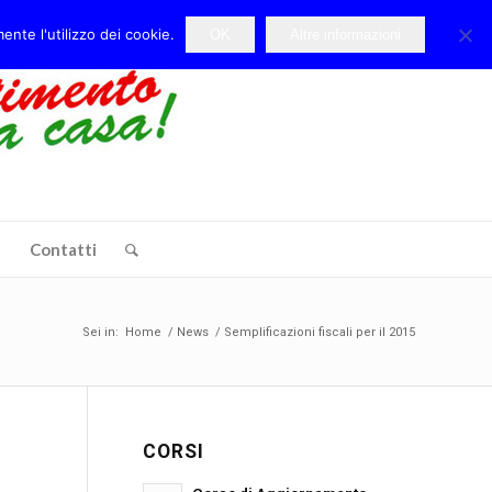
ente l'utilizzo dei cookie.
OK
Altre informazioni
e
Contatti
Sei in:
Home
/
News
/
Semplificazioni fiscali per il 2015
CORSI