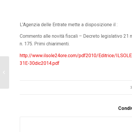
L’Agenzia delle Entrate mette a disposizione il :
Commento alle novità fiscali – Decreto legislativo 21
n. 175. Primi chiarimenti.
http://www.ilsole24ore.com/pdf2010/Editrice/ILSO
31E-30dic2014.pdf
Legge di stabilità. Detrazioni 65% e
50% nell’anno 2015: conferme e ...
Condiv