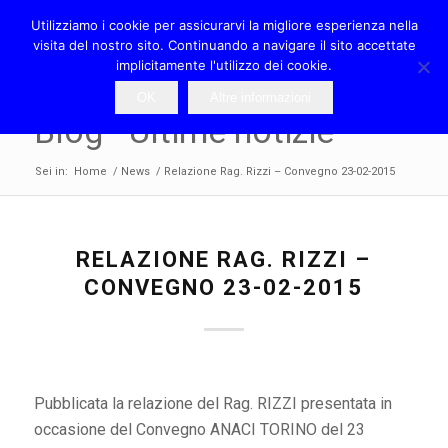
Utilizziamo i cookie per assicurarvi la migliore esperienza nella
visita del nostro sito. Continuando a navigare il sito accettate
implicitamente l'utilizzo dei cookie.
OK
Altre informazioni
Blog - Ultime notizie
Sei in:
Home
/
News
/
Relazione Rag. Rizzi – Convegno 23-02-2015
RELAZIONE RAG. RIZZI –
CONVEGNO 23-02-2015
Pubblicata la relazione del Rag. RIZZI presentata in
occasione del Convegno ANACI TORINO del 23