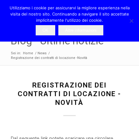
Utilizziamo i cookie per assicurarvi la migliore esperienza nella
visita del nostro sito. Continuando a navigare il sito accettate
implicitamente l'utilizzo dei cookie.
OK
Altre informazioni
Blog - Ultime notizie
Sei in:
Home
/
News
/
Registrazione dei contratti di locazione -Novità
REGISTRAZIONE DEI
CONTRATTI DI LOCAZIONE -
NOVITÀ
Dal seguente link potete scaricare una circolare