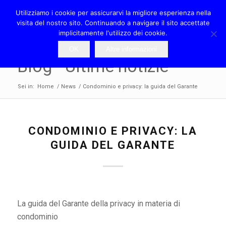
Utilizziamo i cookie per assicurarvi la migliore esperienza nella
visita del nostro sito. Continuando a navigare il sito accettate
implicitamente l'utilizzo dei cookie.
OK
Altre informazioni
Blog - Ultime notizie
Sei in:
Home
/
News
/
Condominio e privacy: la guida del Garante
CONDOMINIO E PRIVACY: LA
GUIDA DEL GARANTE
La guida del Garante della privacy in materia di
condominio