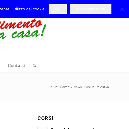
ente l'utilizzo dei cookie.
OK
Altre informazioni
e
Contatti
Sei in:
Home
/
News
/
Chiusura estiva
CORSI