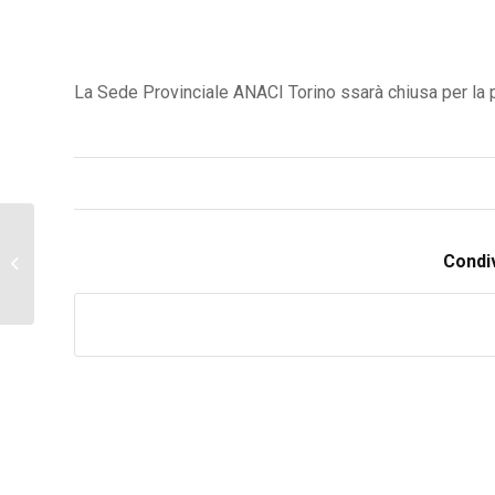
La Sede Provinciale ANACI Torino ssarà chiusa per la 
Assemblea soci e Convegno Lex
Condiv
9/2014 – 18-07-2014