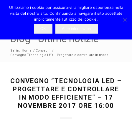
Utilizziamo i cookie per assicurarvi la migliore esperienza nella
visita del nostro sito. Continuando a navigare il sito accettate
implicitamente l'utilizzo dei cookie.
OK
Altre informazioni
Blog - Ultime notizie
Sei in:
Home
/
Convegni
/
Convegno “Tecnologia LED – Progettare e controllare in modo...
CONVEGNO “TECNOLOGIA LED –
PROGETTARE E CONTROLLARE
IN MODO EFFICIENTE” – 17
NOVEMBRE 2017 ORE 16:00