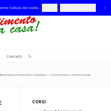
ente l'utilizzo dei cookie.
OK
Altre informazioni
e
Contatti
Assemblea Provinciale e Convegno – Il Condominio è sempre luogo ...
CORSI
E