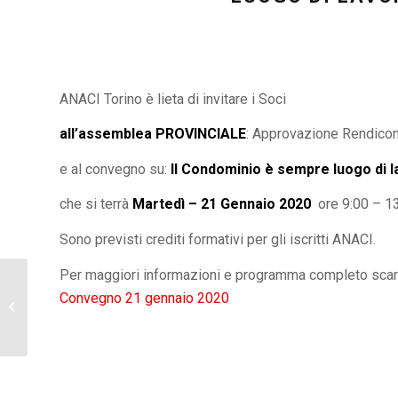
ANACI Torino è lieta di invitare i Soci
all’assemblea PROVINCIALE
: Approvazione Rendico
e al convegno su:
Il Condominio è sempre luogo di 
che si terrà
Martedì – 21 Gennaio 2020
ore 9:00 – 
Sono previsti crediti formativi per gli iscritti ANACI.
Per maggiori informazioni e programma completo scaric
Convegno – Le canne fumarie ad uso
Convegno 21 gennaio 2020
comune e privato negli edifici in
condominio...