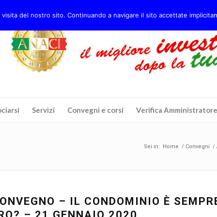
 visita del nostro sito. Continuando a navigare il sito accettate implicitam
ciarsi
Servizi
Convegni e corsi
Verifica Amministrator
Sei in:
Home
/
Convegni
/
ONVEGNO – IL CONDOMINIO È SEMPR
RO? – 21 GENNAIO 2020