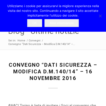
Utilizziamo i cookie per assicurarvi la migliore esperienza nella
visita del nostro sito. Continuando a navigare il sito accettate
implicitamente l'utilizzo dei cookie.
OK
Altre informazioni
Blog - Ultime notizie
Sei in:
Home
/
Convegni
/
Convegno “Dati Sicurezza – Modifica D.M.140/14” –...
CONVEGNO “DATI SICUREZZA –
MODIFICA D.M.140/14” – 16
NOVEMBRE 2016
ANACI Torino è lieta di invitare i Soci al convegno che