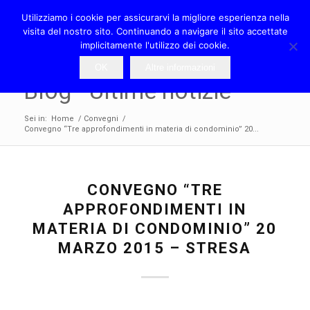
Utilizziamo i cookie per assicurarvi la migliore esperienza nella
visita del nostro sito. Continuando a navigare il sito accettate
implicitamente l'utilizzo dei cookie.
OK
Altre informazioni
Blog - Ultime notizie
Sei in:
Home
/
Convegni
/
Convegno “Tre approfondimenti in materia di condominio” 20...
CONVEGNO “TRE
APPROFONDIMENTI IN
MATERIA DI CONDOMINIO” 20
MARZO 2015 – STRESA