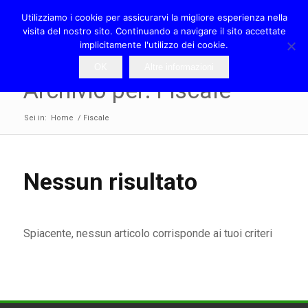
Utilizziamo i cookie per assicurarvi la migliore esperienza nella
visita del nostro sito. Continuando a navigare il sito accettate
implicitamente l'utilizzo dei cookie.
OK
Altre informazioni
Archivio per: Fiscale
Sei in:
Home
/
Fiscale
Nessun risultato
Spiacente, nessun articolo corrisponde ai tuoi criteri